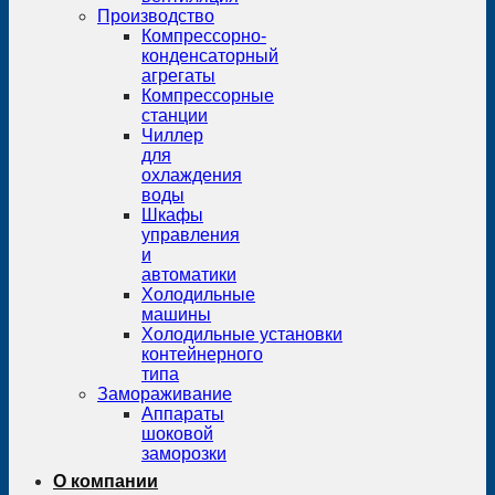
Производство
Компрессорно-
конденсаторный
агрегаты
Компрессорные
станции
Чиллер
для
охлаждения
воды
Шкафы
управления
и
автоматики
Холодильные
машины
Холодильные установки
контейнерного
типа
Замораживание
Аппараты
шоковой
заморозки
О компании