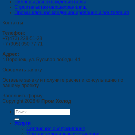
Чиллеры для охлаждения воды
Строительство овощехранилищ
Промышленное кондиционирование и вентиляция
Контакты
Телефон:
+7(473) 228-51-28
+7 (905) 050 77 71
Адрес:
г. Воронеж, ул. Бульвар победы 44
Оформить заявку
Оставьте заявку и получите расчет и консультацию по
вашему проекту.
Заполнить форму
Copyright 2026 ©
Пром Холод
Искать:
Услуги
Сервисное обслуживание
Монтаж холодильных установок