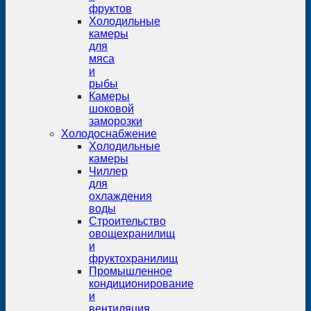
фруктов
Холодильные
камеры
для
мяса
и
рыбы
Камеры
шоковой
заморозки
Холодоснабжение
Холодильные
камеры
Чиллер
для
охлаждения
воды
Строительство
овощехранилищ
и
фруктохранилищ
Промышленное
кондиционирование
и
вентиляция