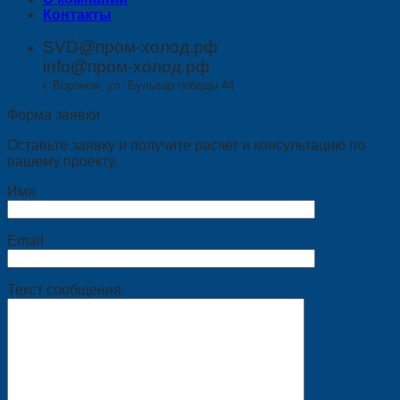
Контакты
SVD@пром-холод.рф
info@пром-холод.рф
г. Воронеж, ул. Бульвар победы 44
Форма заявки
Оставьте заявку и получите расчет и консультацию по
вашему проекту.
Имя
Email
Текст сообщения