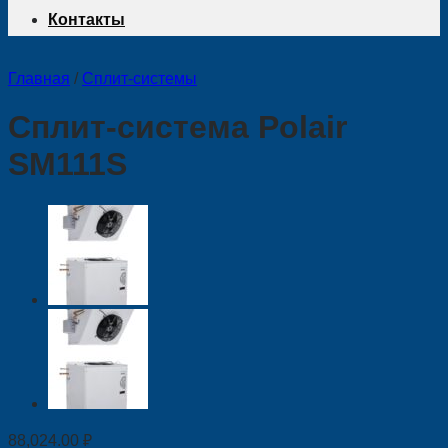
Контакты
Главная
/
Сплит-системы
Сплит-система Polair
SM111S
88,024.00
₽