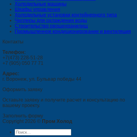
Холодильные машины
Шкафы управления
Холодильные установки контейнерного типа
Чиллеры для охлаждения воды
Строительство овощехранилищ
Промышленное кондиционирование и вентиляция
Контакты
Телефон:
+7(473) 228-51-28
+7 (905) 050 77 71
Адрес:
г. Воронеж, ул. Бульвар победы 44
Оформить заявку
Оставьте заявку и получите расчет и консультацию по
вашему проекту.
Заполнить форму
Copyright 2026 ©
Пром Холод
Искать: