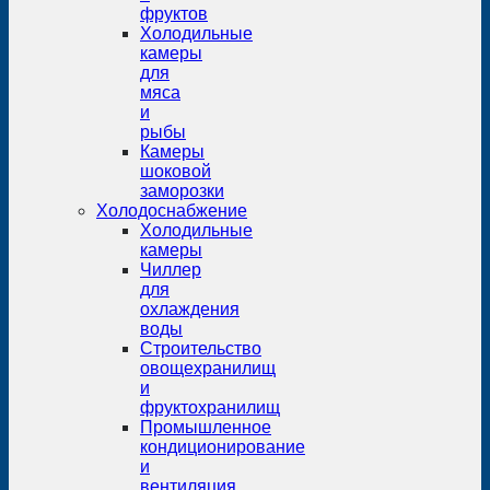
фруктов
Холодильные
камеры
для
мяса
и
рыбы
Камеры
шоковой
заморозки
Холодоснабжение
Холодильные
камеры
Чиллер
для
охлаждения
воды
Строительство
овощехранилищ
и
фруктохранилищ
Промышленное
кондиционирование
и
вентиляция